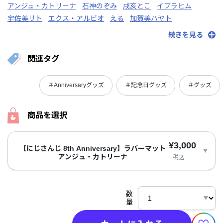
アンジュ・カトリーナ
石神のぞみ
戌亥とこ
イブラヒム
宇佐美リト
エクス・アルビオ
える
加賀美ハヤト
蝸堂みかる
叶
北見遊征
天宮こころ
葛葉
倉持めると
続きを見る
剣持刀也
早乙女ベリー
四季凪アキラ
シスター・クレア
周央サンゴ
皇れお
珠乃井ナナ
月ノ美兎
長尾景
西園チグサ
関連タグ
花畑チャイカ
一橋綾人
壱百満天原サロメ
伏見ガク
フレン・E・ルスタリオ
星導ショウ
舞元啓介
魔界ノりりむ
＃Anniversaryグッズ
＃記念日グッズ
＃グッズ
魔使マオ
ミラン・ケストレル
社築
夢追翔
ラトナ・プティ
リゼ・ヘルエスタ
レイン・パターソン
渡会雲雀
商品を選択
¥3,000
【にじさんじ 8th Anniversary】ラバーマット
アンジュ・カトリーナ
税込
数
量