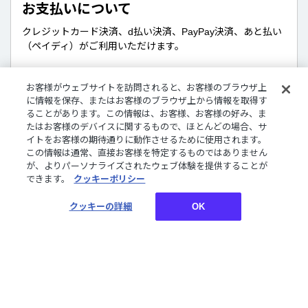
お支払いについて
クレジットカード決済、d払い決済、PayPay決済、あと払い
（ペイディ）がご利用いただけます。
お客様がウェブサイトを訪問されると、お客様のブラウザ上
に情報を保存、またはお客様のブラウザ上から情報を取得す
販売商品について
ることがあります。この情報は、お客様、お客様の好み、ま
たはお客様のデバイスに関するもので、ほとんどの場合、サ
デジタルグッズはダウンロード商品です。
イトをお客様の期待通りに動作させるために使用されます。
さまざまな企画やコンセプトに沿ったライバーたちのボイ
この情報は通常、直接お客様を特定するものではありません
ス、特典壁紙をご購入いただけます。
が、よりパーソナライズされたウェブ体験を提供することが
できます。
クッキーポリシー
クッキーの詳細
OK
お買い物についてご案内しております。詳しくはご利用ガ
イドをご確認ください。
ご利用ガイド