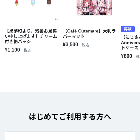
再販
【黒夢町より、残暑お見舞
【Café Cutemare】大判ラ
い申し上げます】チャーム
バーマット
【にじさん
付き缶バッジ
Annive
¥3,500
税込
トケース
¥1,100
税込
¥800
税
はじめてご利用する方へ