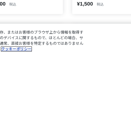
000
¥1,500
税込
税込
存、またはお客様のブラウザ上から情報を取得す
のデバイスに関するもので、ほとんどの場合、サ
通常、直接お客様を特定するものではありません
クッキーポリシー
再販
じさんじ 8th
iversary】ラバーマット
【にじさんじ 8th
Anniversary】カード