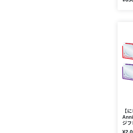
【に
Ann
ジフ
¥2,