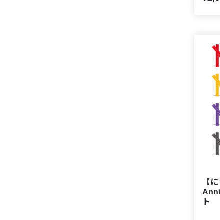
【に
Ann
ト