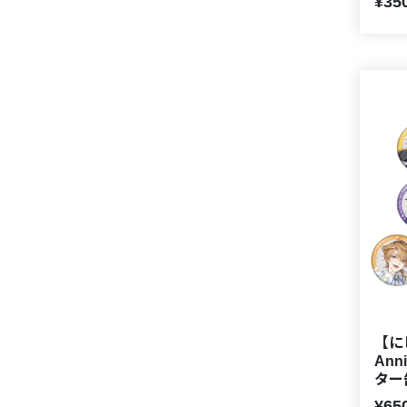
¥35
【に
Ann
ター
¥65