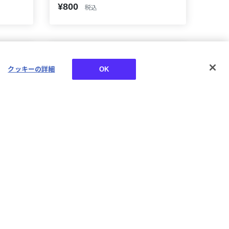
¥800
税込
クッキーの詳細
OK
【にじさんじ 8th
Anniversary】アクリルライト
パネル
スリーブ