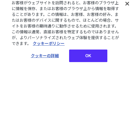
お客様がウェブサイトを訪問されると、お客様のブラウザ上
に情報を保存、またはお客様のブラウザ上から情報を取得す
ることがあります。この情報は、お客様、お客様の好み、ま
たはお客様のデバイスに関するもので、ほとんどの場合、サ
再販
【にじさんじ 8th with
イトをお客様の期待通りに動作させるために使用されます。
cake！】ランダムフレー
【にじさんじ 8th with
この情報は通常、直接お客様を特定するものではありません
ムマグネット Berry
cake！】アクリルジオラ
が、よりパーソナライズされたウェブ体験を提供することが
Crown
マ
できます。
クッキーポリシー
¥700
¥3,000
税込
税込
クッキーの詳細
OK
再販
再販