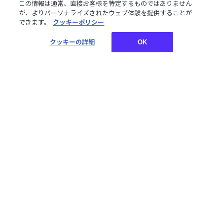
- Dグループ
グループ
この情報は通常、直接お客様を特定するものではありません
¥500~¥1,000
¥500~¥1,000
が、よりパーソナライズされたウェブ体験を提供することが
税込
税込
できます。
クッキーポリシー
クッキーの詳細
OK
【常設】通勤・通学ボイス
【常設】使用人ボイス - D
- Dグループ
グループ
¥500~¥1,000
¥500~¥1,000
税込
税込