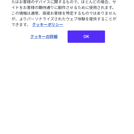
たはお客様のデバイスに関するもので、ほとんどの場合、サ
【ChroNoiR 8th】グラス
【ChroNoiR 8th】ポージ
イトをお客様の期待通りに動作させるために使用されます。
ングぬいぐるみ服
この情報は通常、直接お客様を特定するものではありません
¥3,000
¥2,800
が、よりパーソナライズされたウェブ体験を提供することが
税込
税込
できます。
クッキーポリシー
クッキーの詳細
OK
【ChroNoiR 8th】にじぱ
【ChroNoiR 8th】くっき
ぺジャムポーチ
んぐ！ミニフィギュア
¥3,000
¥3,500~¥4,000
税込
税込