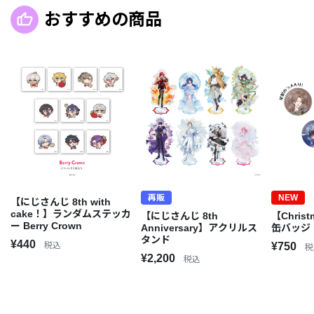
おすすめの商品
再販
NEW
【にじさんじ 8th with
cake！】ランダムステッカ
【にじさんじ 8th
【Christ
ー Berry Crown
Anniversary】アクリルス
缶バッジ
タンド
¥440
税込
¥750
税
¥2,200
税込