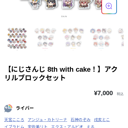
【にじさんじ 8th with cake！】アク
リルブロックセット
¥7,000
税込
ライバー
天宮こころ
アンジュ・カトリーナ
石神のぞみ
戌亥とこ
イブラヒム
宇佐美リト
エクス・アルビオ
える