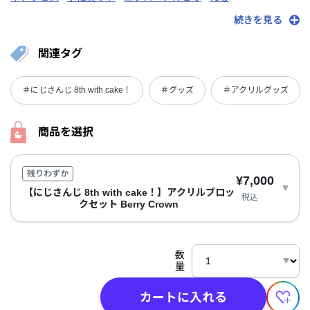
加賀美ハヤト
蝸堂みかる
叶
北見遊征
葛葉
倉持めると
続きを見る
剣持刀也
早乙女ベリー
四季凪アキラ
シスター・クレア
周央サンゴ
皇れお
珠乃井ナナ
月ノ美兎
長尾景
西園チグサ
関連タグ
花畑チャイカ
一橋綾人
壱百満天原サロメ
伏見ガク
フレン・E・ルスタリオ
星導ショウ
舞元啓介
魔界ノりりむ
＃にじさんじ 8th with cake！
＃グッズ
＃アクリルグッズ
魔使マオ
ミラン・ケストレル
社築
夢追翔
ラトナ・プティ
リゼ・ヘルエスタ
レイン・パターソン
渡会雲雀
商品を選択
残りわずか
¥7,000
【にじさんじ 8th with cake！】アクリルブロッ
税込
クセット Berry Crown
数
量
カートに入れる