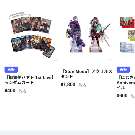
再販
再販
【Stun Mode】アクリルス
タンド
【加賀美ハヤト 1st Live】
【にじさん
ランダムカード
Annive
¥1,800
税込
イル
¥400
税込
¥600
税