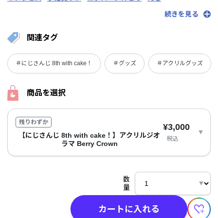
加賀美ハヤト
蝸堂みかる
叶
北見遊征
葛葉
倉持めると
続きを見る
剣持刀也
早乙女ベリー
四季凪アキラ
シスター・クレア
周央サンゴ
皇れお
珠乃井ナナ
月ノ美兎
長尾景
西園チグサ
関連タグ
花畑チャイカ
一橋綾人
壱百満天原サロメ
伏見ガク
フレン・E・ルスタリオ
星導ショウ
舞元啓介
魔界ノりりむ
＃にじさんじ 8th with cake！
＃グッズ
＃アクリルグッズ
魔使マオ
ミラン・ケストレル
社築
夢追翔
ラトナ・プティ
リゼ・ヘルエスタ
レイン・パターソン
渡会雲雀
商品を選択
残りわずか
¥3,000
【にじさんじ 8th with cake！】アクリルジオ
税込
ラマ Berry Crown
数
量
カートに入れる