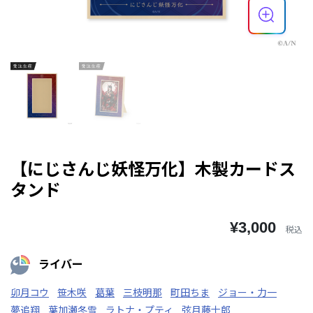
【にじさんじ妖怪万化】木製カードス
タンド
¥3,000
税込
ライバー
卯月コウ
笹木咲
葛葉
三枝明那
町田ちま
ジョー・力一
夢追翔
葉加瀬冬雪
ラトナ・プティ
弦月藤士郎