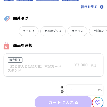
シェリン・バーガンディ
周央サンゴ
ローレン・イロアス
続きを見る
小清水透
赤城ウェン
伊波ライ
先斗寧
壱百満天原サロメ
渡会雲雀
天宮こころ
フレン・E・ルスタリオ
月ノ美兎
関連タグ
夕陽リリ
剣持刀也
叶
＃その他
＃季節グッズ
＃グッズ
＃妖怪万
商品を選択
販売終了
¥3,000
税込
【にじさんじ妖怪万化】木製カード
スタンド
数
量
カートに入れる