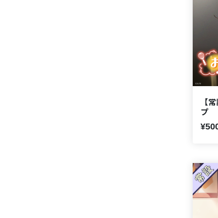
【常
プ
¥50