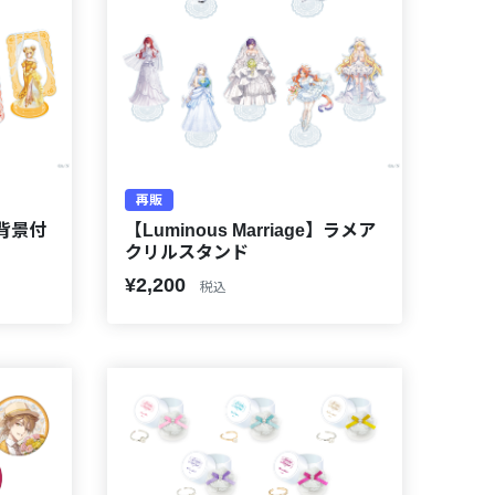
再販
e】背景付
【Luminous Marriage】ラメア
クリルスタンド
¥2,200
税込