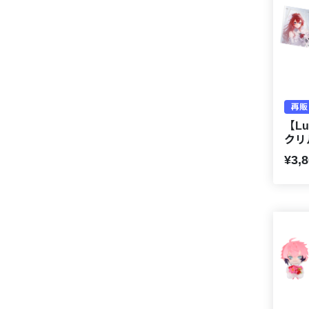
再販
【Lu
クリ
¥3,