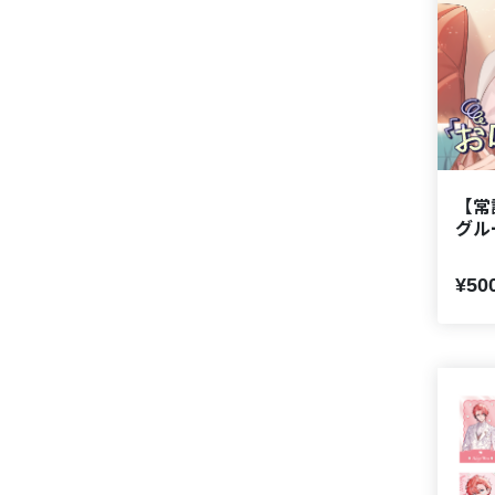
【常設
グル
¥50