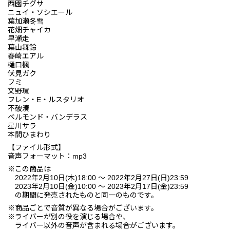
西園チグサ
ニュイ・ソシエール
葉加瀬冬雪
花畑チャイカ
早瀬走
葉山舞鈴
春崎エアル
樋口楓
伏見ガク
フミ
文野環
フレン・E・ルスタリオ
不破湊
ベルモンド・バンデラス
星川サラ
本間ひまわり
【ファイル形式】
音声フォーマット：mp3
※この商品は
2022年2月10日(木)18:00 〜 2022年2月27日(日)23:59
2023年2月10日(金)10:00 〜 2023年2月17日(金)23:59
の期間に発売されたものと同一のものです。
※商品ごとで音質が異なる場合がございます。
※ライバーが別の役を演じる場合や、
ライバー以外の音声が含まれる場合がございます。