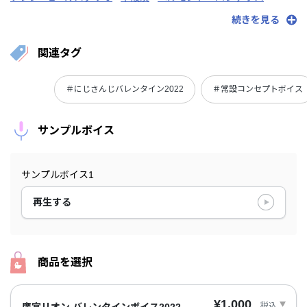
星川サラ
本間ひまわり
鷹宮リオン
でびでび・でびる
続きを見る
ドーラ
長尾景
西園チグサ
ニュイ・ソシエール
葉加瀬冬雪
花畑チャイカ
早瀬走
にじさんじ
関連タグ
＃にじさんじバレンタイン2022
＃常設コンセプトボイス
サンプルボイス
サンプルボイス1
再生する
商品を選択
¥1,000
税込
鷹宮リオン バレンタインボイス2022