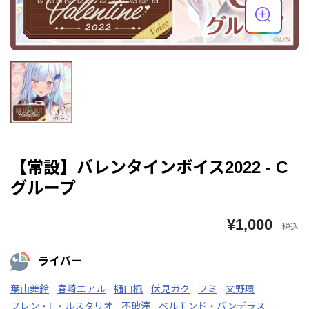
【常設】バレンタインボイス2022 - C
グループ
¥1,000
税込
ライバー
葉山舞鈴
春崎エアル
樋口楓
伏見ガク
フミ
文野環
フレン・E・ルスタリオ
不破湊
ベルモンド・バンデラス