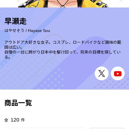
早瀬走
はやせそう
/
Hayase Sou
アウトドア大好きな女子。コスプレ、ロードバイクなど興味の範
囲は広い。
自慢の一台に跨がり日本中を駆け回って、将来の目標を探してい
る。
商品一覧
120
全
件