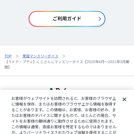
ご利用ガイド
TOP
常設マンスリーボイス
【ラトナ・プティ】にじさんじマンスリーボイス【2020年4月～2021年3月期
間】
お客様がウェブサイトを訪問されると、お客様のブラウザ上
に情報を保存、またはお客様のブラウザ上から情報を取得す
ることがあります。この情報は、お客様、お客様の好み、ま
ご利用規約
特定商取引法に基づく表記
プライバシーポリシー
たはお客様のデバイスに関するもので、ほとんどの場合、サ
ご利用ガイド
よくある質問
お問い合わせ
にじさんじ公式サイト
イトをお客様の期待通りに動作させるために使用されます。
クッキーの詳細
この情報は通常、直接お客様を特定するものではありません
が、よりパーソナライズされたウェブ体験を提供することが