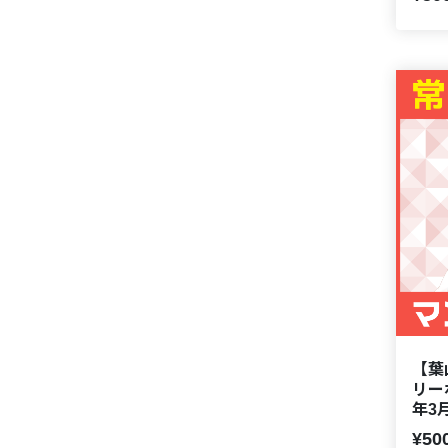
【葉
リー
年3
¥50