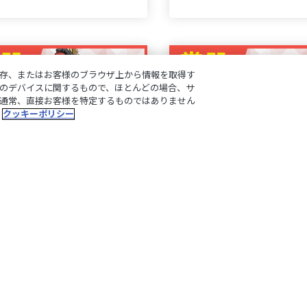
存、またはお客様のブラウザ上から情報を取得す
のデバイスに関するもので、ほとんどの場合、サ
通常、直接お客様を特定するものではありません
クッキーポリシー
ュイ・ソシエール】にじさ
【轟京子】にじさんじマ
マンスリーボイス【2020年
ーボイス【2020年4月～20
～2021年3月期間】
月期間】
0~¥6,000
¥500~¥6,000
税込
税込