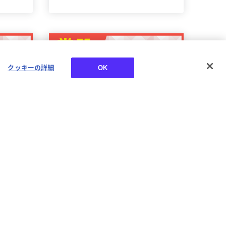
クッキーの詳細
OK
ンスリ
【鷹宮リオン】にじさんじマン
21年3
スリーボイス【2020年4月～
2021年3月期間】
¥500~¥6,000
税込