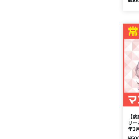
¥50
【魔
リー
年3
¥50