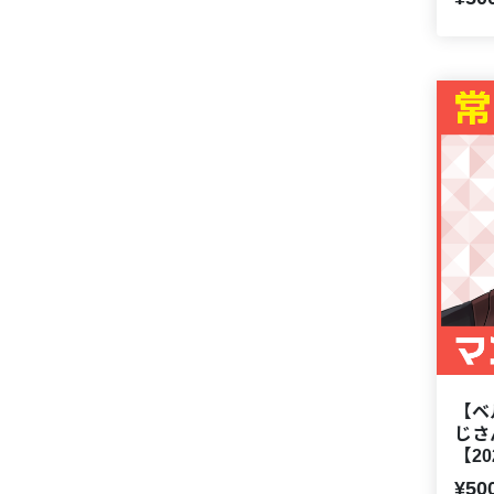
【ベ
じさ
【2
¥50