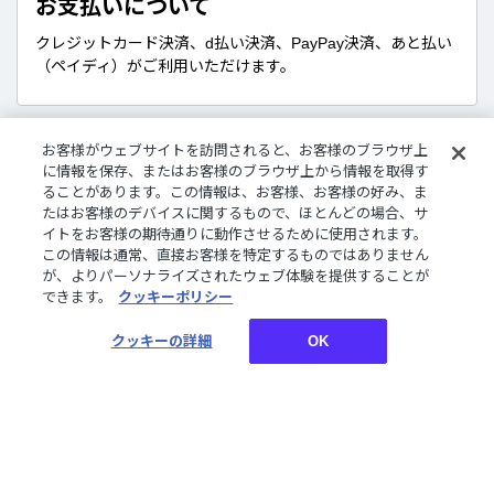
お支払いについて
クレジットカード決済、d払い決済、PayPay決済、あと払い
（ペイディ）がご利用いただけます。
お客様がウェブサイトを訪問されると、お客様のブラウザ上
販売商品について
に情報を保存、またはお客様のブラウザ上から情報を取得す
ることがあります。この情報は、お客様、お客様の好み、ま
デジタルグッズはダウンロード商品です。
たはお客様のデバイスに関するもので、ほとんどの場合、サ
さまざまな企画やコンセプトに沿ったライバーたちのボイ
イトをお客様の期待通りに動作させるために使用されます。
ス、特典壁紙をご購入いただけます。
この情報は通常、直接お客様を特定するものではありません
が、よりパーソナライズされたウェブ体験を提供することが
できます。
クッキーポリシー
お買い物についてご案内しております。詳しくはご利用ガ
クッキーの詳細
OK
イドをご確認ください。
ご利用ガイド