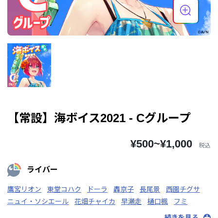
【常設】海ボイス2021 - Cグループ
¥500~¥1,000
税込
ライバー
鷹宮リオン
東堂コハク
ドーラ
轟京子
長尾景
西園チグサ
ニュイ・ソシエール
花畑チャイカ
早瀬走
樋口楓
フミ
文野環
ベルモンド・バンデラス
星川サラ
にじさんじ
続きを見る