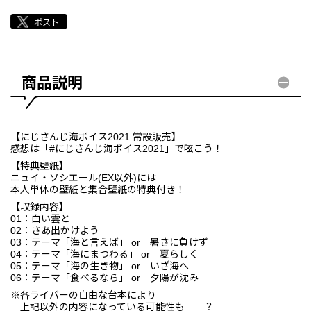
商品説明
【にじさんじ海ボイス2021 常設販売】
感想は「#にじさんじ海ボイス2021」で呟こう！
【特典壁紙】
ニュイ・ソシエール(EX以外)には
本人単体の壁紙と集合壁紙の特典付き！
【収録内容】
01：白い雲と
02：さあ出かけよう
03：テーマ「海と言えば」 or 暑さに負けず
04：テーマ「海にまつわる」 or 夏らしく
05：テーマ「海の生き物」 or いざ海へ
06：テーマ「食べるなら」 or 夕陽が沈み
※各ライバーの自由な台本により
上記以外の内容になっている可能性も……？