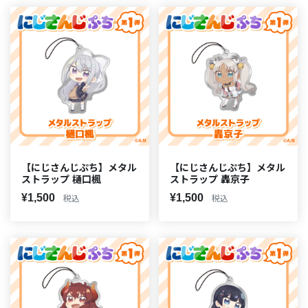
【にじさんじぷち】メタル
【にじさんじぷち】メタル
ストラップ 樋口楓
ストラップ 轟京子
¥1,500
¥1,500
税込
税込