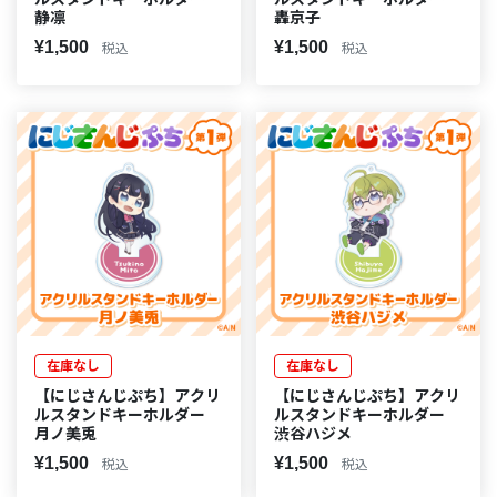
静凛
轟京子
¥1,500
¥1,500
税込
税込
在庫なし
在庫なし
【にじさんじぷち】アクリ
【にじさんじぷち】アクリ
ルスタンドキーホルダー
ルスタンドキーホルダー
月ノ美兎
渋谷ハジメ
¥1,500
¥1,500
税込
税込