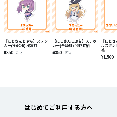
【にじさんじぷち】ステッ
【にじさんじぷち】ステッ
【にじさ
カー(全60種) 桜凛月
カー(全60種) 物述有栖
ルスタン
凛
¥350
¥350
税込
税込
¥1,500
はじめてご利用する方へ