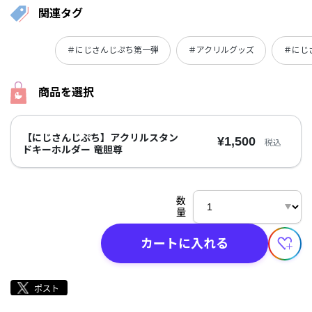
関連タグ
＃にじさんじぷち第一弾
＃アクリルグッズ
＃にじ
商品を選択
【にじさんじぷち】アクリルスタン
¥1,500
税込
ドキーホルダー 竜胆尊
数
量
カートに入れる