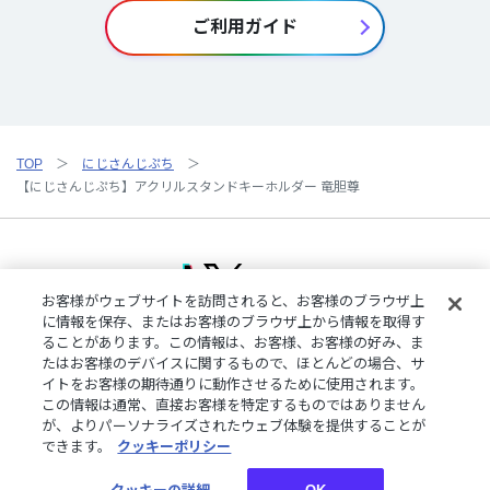
ご利用ガイド
TOP
にじさんじぷち
【にじさんじぷち】アクリルスタンドキーホルダー 竜胆尊
お客様がウェブサイトを訪問されると、お客様のブラウザ上
に情報を保存、またはお客様のブラウザ上から情報を取得す
ることがあります。この情報は、お客様、お客様の好み、ま
ご利用規約
特定商取引法に基づく表記
プライバシーポリシー
たはお客様のデバイスに関するもので、ほとんどの場合、サ
ご利用ガイド
よくある質問
お問い合わせ
にじさんじ公式サイト
イトをお客様の期待通りに動作させるために使用されます。
クッキーの詳細
この情報は通常、直接お客様を特定するものではありません
が、よりパーソナライズされたウェブ体験を提供することが
できます。
クッキーポリシー
©︎ANYCOLOR, Inc.