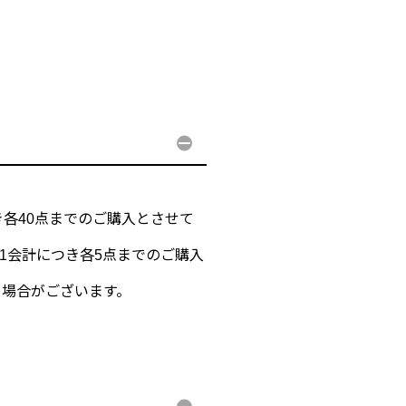
き各40点までのご購入とさせて
様1会計につき各5点までのご購入
る場合がございます。
。