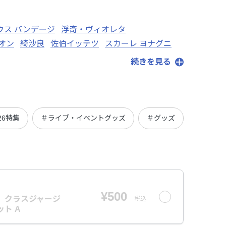
ウス バンデージ
浮奇・ヴィオレタ
オン
綺沙良
佐伯イッテツ
スカーレ ヨナグニ
ィナーナ 竜宮
星導ショウ
ミン スゥーハ
続きを見る
雪城眞尋
夢月ロア
夢追翔
夜見れな
・ヘルエスタ
緑仙
竜胆尊
ルイス・キャミー
レヴィ・エリファ
レオス・ヴィンセント
渡会雲雀
26特集
＃ライブ・イベントグッズ
＃グッズ
¥500
6】クラスジャージ
税込
ト A