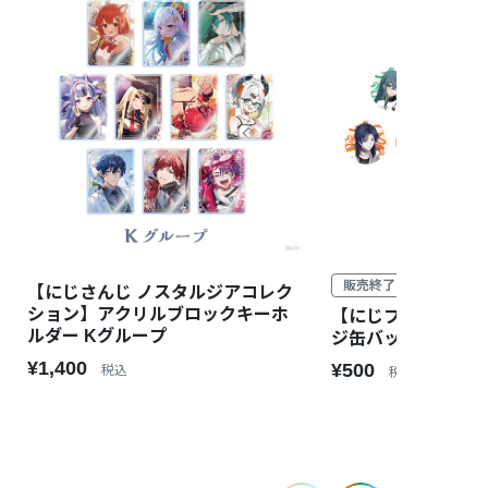
販売終了
【にじさんじ ノスタルジアコレク
ション】アクリルブロックキーホ
【にじフェス2026
ルダー Kグループ
ジ缶バッジ EX
¥1,400
¥500
税込
税込