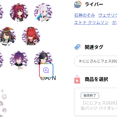
ライバー
石神のぞみ
ヴェザリ
エトナ クリムソン
ガ
壱百満天原サロメ
フ
ヤン ナリ
夕陽リリ
ラトナ・プティ
リゼ
関連タグ
レイン・パターソン
ローレン・イロアス
＃にじさんじフェス20
商品を選択
販売終了
【にじフェス202
缶バッジ バイオレッ