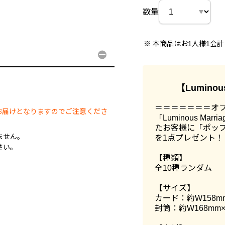
。
数量
本商品はお1人様1会
【Lumino
。
＝＝＝＝＝＝＝オ
お届けとなりますのでご注意くださ
「Luminous Ma
たお客様に「ポップ
ません。
を1点プレゼント！
さい。
【種類】
全10種ランダム
【サイズ】
カード：約W158m
封筒：約W168mm×