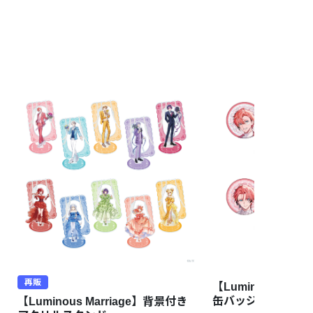
再販
【Luminous Mar
缶バッジ Aグルー
【Luminous Marriage】背景付き