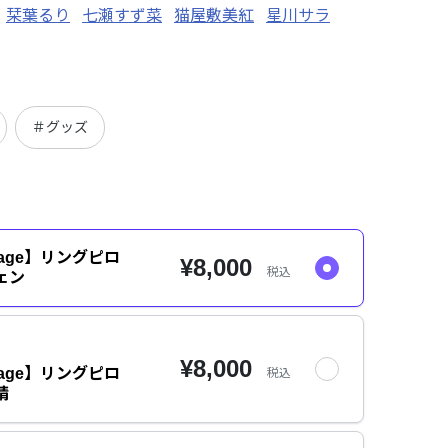
栞葉るり
七瀬すず菜
猫屋敷美紅
星川サラ
＃グッズ
rriage】リングピロ
¥8,000
税込
ェン
¥8,000
rriage】リングピロ
税込
晴