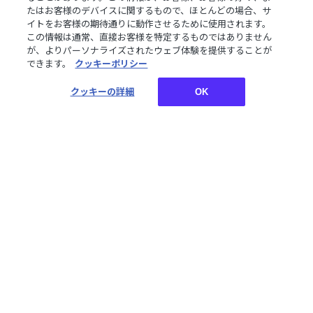
たはお客様のデバイスに関するもので、ほとんどの場合、サ
【Welcome Goods】猫屋
【Welcome Voice】今
イトをお客様の期待通りに動作させるために使用されます。
敷美紅
宵、××と夢を見る。 コン
この情報は通常、直接お客様を特定するものではありません
プリートセット
が、よりパーソナライズされたウェブ体験を提供することが
¥550~¥1,650
¥2,000
できます。
クッキーポリシー
税込
税込
クッキーの詳細
OK
【Welcome Voice】猫屋
敷美紅
¥500
税込