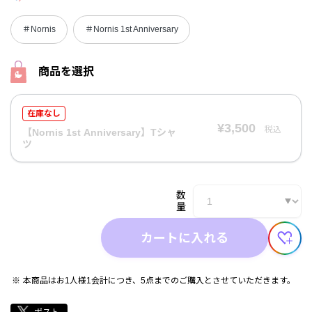
＃Nornis
＃Nornis 1st Anniversary
商品を選択
在庫なし
¥3,500
税込
【Nornis 1st Anniversary】Tシャ
ツ
数
量
カートに入れる
本商品はお1人様1会計につき、5点までのご購入とさせていただきます。