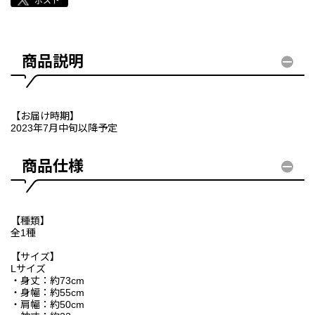
商品説明
【お届け時期】
2023年7月中旬以降予定
商品仕様
【種類】
全1種
【サイズ】
Lサイズ
・身丈：約73cm
・身幅：約55cm
・肩幅：約50cm