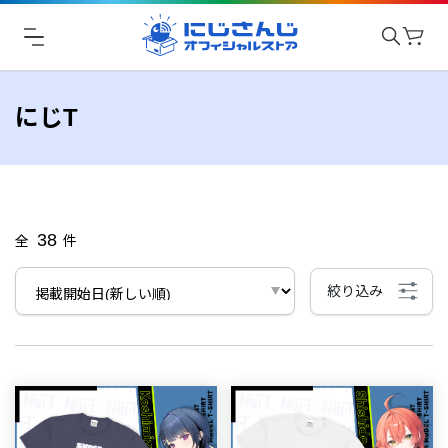
にじT
38
全
件
絞り込み