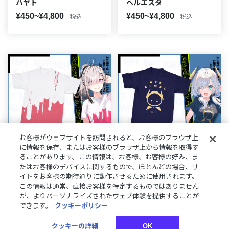
ハヤト
ヘルエスタ
¥450~¥4,800
¥450~¥4,800
税込
税込
お客様がウェブサイトを訪問されると、お客様のブラウザ上
に情報を保存、またはお客様のブラウザ上から情報を取得す
ることがあります。この情報は、お客様、お客様の好み、ま
たはお客様のデバイスに関するもので、ほとんどの場合、サ
にじさんじライバーモデル
にじさんじライバーモデル
イトをお客様の期待通りに動作させるために使用されます。
Tシャツ【第2弾】 健屋花
Tシャツ【第3弾】 アル
この情報は通常、直接お客様を特定するものではありません
那
ス・アルマル
が、よりパーソナライズされたウェブ体験を提供することが
¥450~¥4,800
¥450~¥4,800
できます。
クッキーポリシー
税込
税込
クッキーの詳細
OK