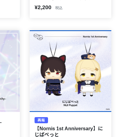
¥2,200
税込
再販
-
【Nornis 1st Anniversary】に
じぱぺっと