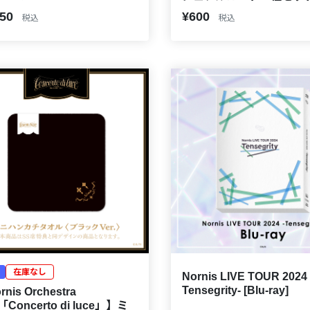
650
¥600
税込
税込
在庫なし
Nornis LIVE TOUR 2024 
Tensegrity- [Blu-ray]
nis Orchestra
e「Concerto di luce」】ミ