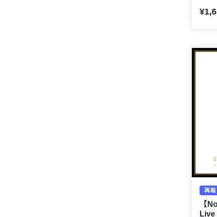
¥1,
再販
【Nor
Liv