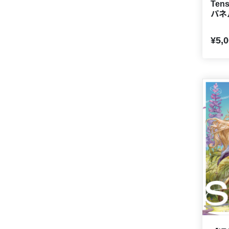
Ten
パネ
¥5,