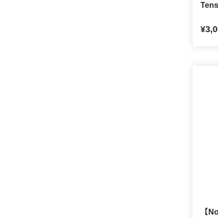
Ten
¥3,
【Nor