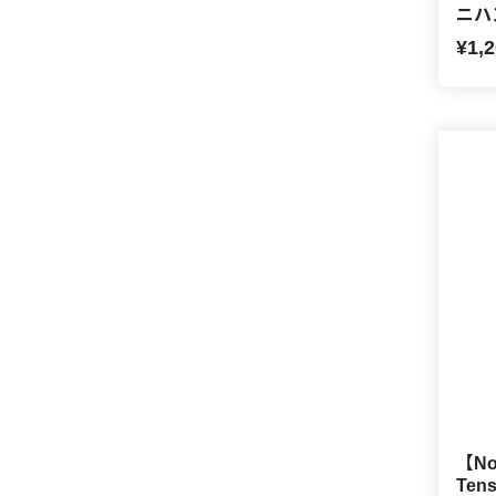
ニハ
Ver.
¥1,
【Nor
Ten