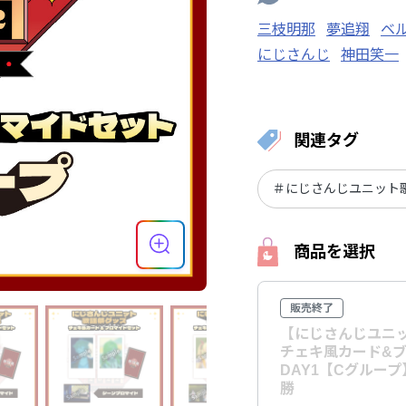
三枝明那
夢追翔
ベ
にじさんじ
神田笑一
森中花咲
叶
関連タグ
＃にじさんじユニット歌
商品を選択
販売終了
【にじさんじユニッ
チェキ風カード&
DAY1【Cグルー
勝