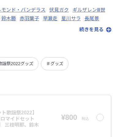
ルモンド・バンデラス
伏見ガク
ギルザレンⅢ世
鈴木勝
赤羽葉子
早瀬走
星川サラ
長尾景
続きを見る
謡祭2022グッズ
＃グッズ
ト歌謡祭2022】
¥800
ブロマイドセット
税込
プ】 三枝明那、鈴木