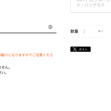
DAY1【Cグループ
。
ド・バンデラス
数量
。
お届けとなりますのでご注意くださ
ません。
さい。