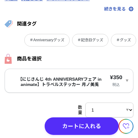
フレン・E・ルスタリオ
月ノ美兎
剣持刀也
叶
葛葉
夢追翔
続きを見る
リゼ・ヘルエスタ
関連タグ
＃Anniversaryグッズ
＃記念日グッズ
＃グッズ
商品を選択
¥350
【にじさんじ 4th ANNIVERSARYフェア in
animate】トラベルステッカー 月ノ美兎
税込
数
量
カートに入れる