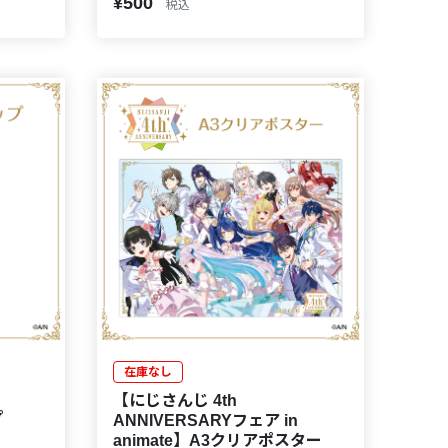
¥500
税込
在庫なし
【にじさんじ 4th
プ
ANNIVERSARYフェア in
animate】A3クリアポスター