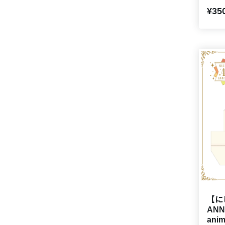
¥35
【に
ANN
an