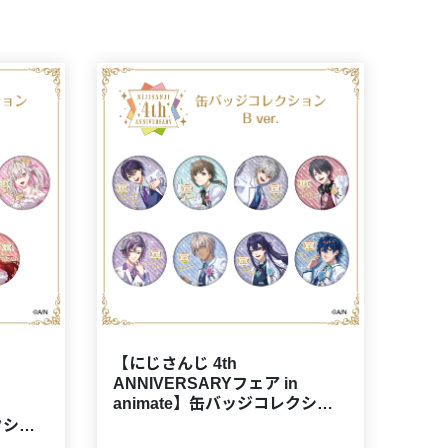
【にじさんじ 4th
ANNIVERSARYフェア in
animate】缶バッジコレクショ
ンBOX B ver.
クショ