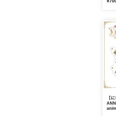
¥70
【に
ANN
an