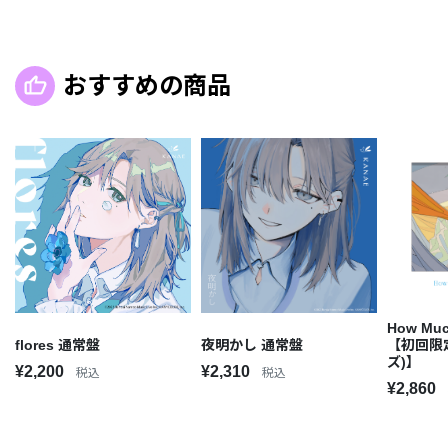
おすすめの商品
How Muc
夜明かし 通常盤
flores 通常盤
【初回限
ズ)】
¥2,310
¥2,200
税込
税込
¥2,860