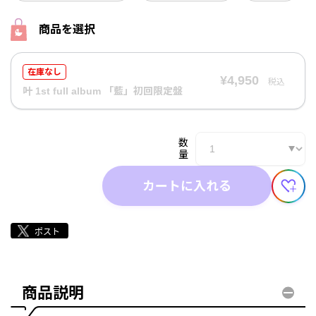
商品を選択
在庫なし
¥4,950
税込
叶 1st full album 「藍」初回限定盤
数
量
カートに入れる
商品説明