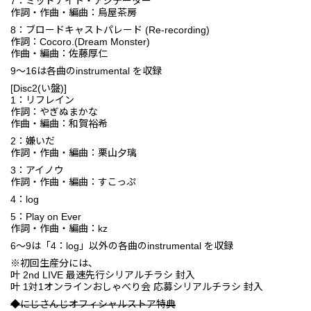
7：ミッドナイト・アジテーター
作詞・作曲・編曲：烏屋茶房
8：ブロードキャストパレード (Re-recording)
作詞：Cocoro.(Dream Monster)
作曲・編曲：佐藤厚仁
9〜16は各曲のinstrumental を収録
[Disc2(い盤)]
1：リフレイン
作詞：やぎぬまかな
作曲・編曲：和賀裕希
2：嫌いだ
作詞・作曲・編曲：栗山夕璃
3：アイノウ
作詞・作曲・編曲：すこっぷ
4：log
5：Play on Ever
作詞・作曲・編曲：kz
6～9は「4：log」以外の各曲のinstrumental を収録
※初回生産分には、
叶 2nd LIVE 最速先行シリアルチラシ 封入
叶 1対1オンラインおしゃべり会 応募シリアルチラシ 封入
◆にじさんじオフィシャルストア特典