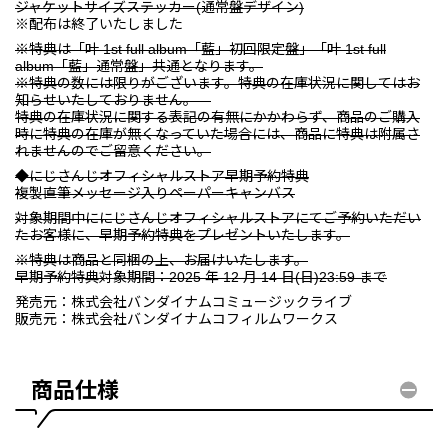
ジャケットサイズステッカー(通常盤デザイン)
※配布は終了いたしました
※特典は「叶 1st full album「藍」初回限定盤」「叶 1st full
album「藍」通常盤」共通となります。
※特典の数には限りがございます。特典の在庫状況に関してはお
知らせいたしておりません。
特典の在庫状況に関する表記の有無にかかわらず、商品のご購入
時に特典の在庫が無くなっていた場合には、商品に特典は附属さ
れませんのでご留意ください。
◆にじさんじオフィシャルストア早期予約特典
複製直筆メッセージ入りペーパーキャンバス
対象期間中ににじさんじオフィシャルストアにてご予約いただい
たお客様に、早期予約特典をプレゼントいたします。
※特典は商品と同梱の上、お届けいたします。
早期予約特典対象期間：2025 年 12 月 14 日(日)23:59 まで
発売元：株式会社バンダイナムコミュージックライブ
販売元：株式会社バンダイナムコフィルムワークス
商品仕様