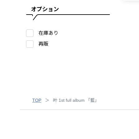
オプション
在庫あり
再販
TOP
叶 1st full album 「藍」