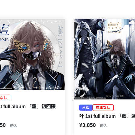
なし
st full album 「藍」初回限
再販
在庫なし
叶 1st full album 「藍
950
¥3,850
税込
税込