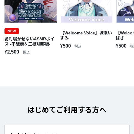
NEW
【Welcome Voice】城瀬い
【Welco
すみ
ばさ
絶対寝かせないASMRボイ
ス -不破湊＆三枝明那編-
¥500
¥500
税込
税
¥2,500
税込
はじめてご利用する方へ