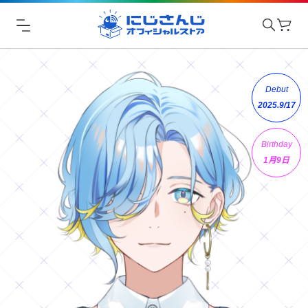
Debut
2025.9/17
Birthday
1月9日