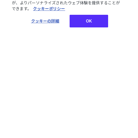
プセット
グ＆ワッペンバッジセット
が、よりパーソナライズされたウェブ体験を提供することが
¥1,500
¥3,500
できます。
税込
クッキーポリシー
税込
クッキーの詳細
OK
【すぷれあ Half
【すぷれあ Half
Anniversary】ビーズキー
Anniversary】にじぱぺっ
ホルダー
と
¥2,000
¥1,700
税込
税込