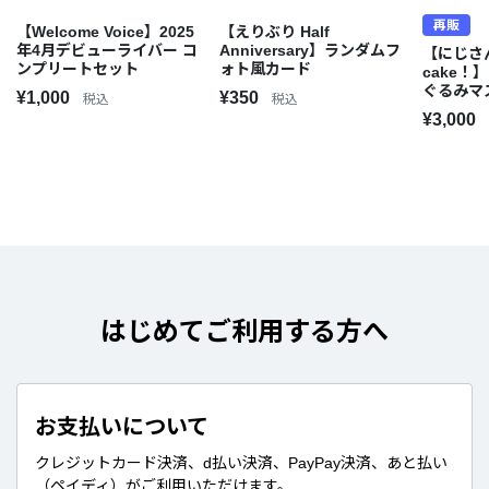
再販
【Welcome Voice】2025
【えりぶり Half
年4月デビューライバー コ
Anniversary】ランダムフ
【にじさんじ
ンプリートセット
ォト風カード
cake！
ぐるみマス
¥1,000
¥350
税込
税込
Crown
¥3,000
はじめてご利用する方へ
お支払いについて
クレジットカード決済、d払い決済、PayPay決済、あと払い
（ペイディ）がご利用いただけます。