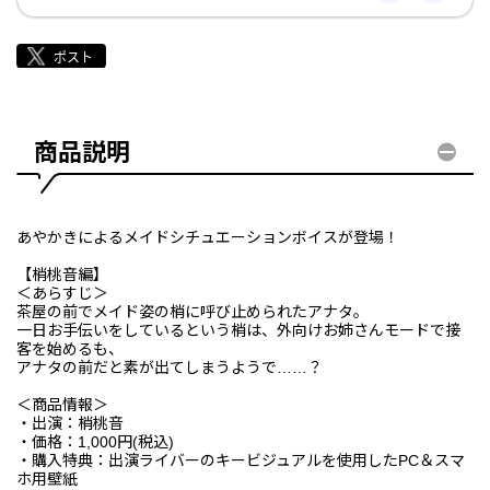
商品説明
あやかきによるメイドシチュエーションボイスが登場！
【梢桃音編】
＜あらすじ＞
茶屋の前でメイド姿の梢に呼び止められたアナタ。
一日お手伝いをしているという梢は、外向けお姉さんモードで接
客を始めるも、
アナタの前だと素が出てしまうようで……？
＜商品情報＞
・出演：梢桃音
・価格：1,000円(税込)
・購入特典：出演ライバーのキービジュアルを使用したPC＆スマ
ホ用壁紙