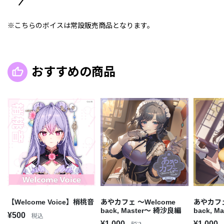
※こちらのボイスは常設販売商品となります。
おすすめの商品
【Welcome Voice】梢桃音
あやカフェ ～Welcome
あやカフェ
back, Master～ 綺沙良編
back, 
¥500
税込
¥1,000
¥1,000