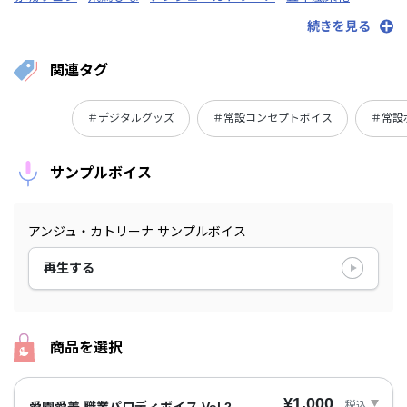
石神のぞみ
伊波ライ
戌亥とこ
にじさんじ
続きを見る
関連タグ
＃デジタルグッズ
＃常設コンセプトボイス
＃常設
サンプルボイス
アンジュ・カトリーナ サンプルボイス
再生する
商品を選択
¥1,000
税込
愛園愛美 職業パロディボイス Vol.2