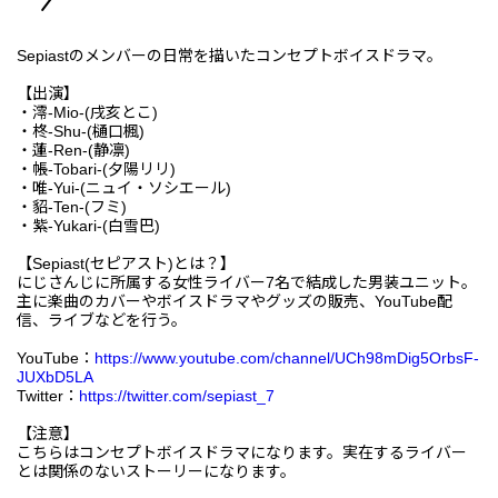
Sepiastのメンバーの日常を描いたコンセプトボイスドラマ。
【出演】
・澪-Mio-(戌亥とこ)
・柊-Shu-(樋口楓)
・蓮-Ren-(静凛)
・帳-Tobari-(夕陽リリ)
・唯-Yui-(ニュイ・ソシエール)
・貂-Ten-(フミ)
・紫-Yukari-(白雪巴)
【Sepiast(セピアスト)とは？】
にじさんじに所属する女性ライバー7名で結成した男装ユニット。
主に楽曲のカバーやボイスドラマやグッズの販売、YouTube配
信、ライブなどを行う。
YouTube：
https://www.youtube.com/channel/UCh98mDig5OrbsF-
JUXbD5LA
Twitter：
https://twitter.com/sepiast_7
【注意】
こちらはコンセプトボイスドラマになります。実在するライバー
とは関係のないストーリーになります。