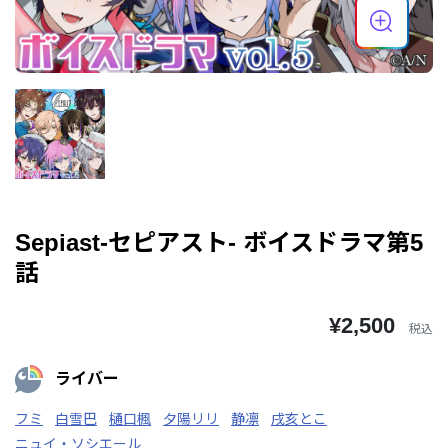
Sepiast-セピアスト- ボイスドラマ第5
話
¥2,500
税込
ライバー
フミ
白雪巴
樋口楓
夕陽リリ
静凛
戌亥とこ
ニュイ・ソシエール