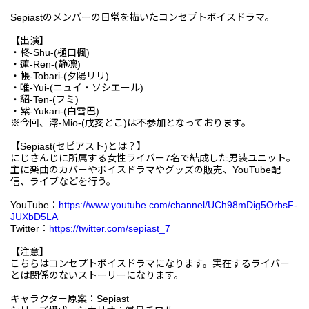
Sepiastのメンバーの日常を描いたコンセプトボイスドラマ。
【出演】
・柊-Shu-(樋口楓)
・蓮-Ren-(静凛)
・帳-Tobari-(夕陽リリ)
・唯-Yui-(ニュイ・ソシエール)
・貂-Ten-(フミ)
・紫-Yukari-(白雪巴)
※今回、澪-Mio-(戌亥とこ)は不参加となっております。
【Sepiast(セピアスト)とは？】
にじさんじに所属する女性ライバー7名で結成した男装ユニット。
主に楽曲のカバーやボイスドラマやグッズの販売、YouTube配
信、ライブなどを行う。
YouTube：
https://www.youtube.com/channel/UCh98mDig5OrbsF-
JUXbD5LA
Twitter：
https://twitter.com/sepiast_7
【注意】
こちらはコンセプトボイスドラマになります。実在するライバー
とは関係のないストーリーになります。
キャラクター原案：Sepiast