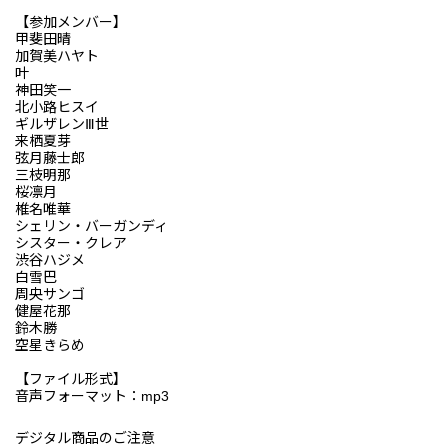
【参加メンバー】
甲斐田晴
加賀美ハヤト
叶
神田笑一
北小路ヒスイ
ギルザレンⅢ世
来栖夏芽
弦月藤士郎
三枝明那
桜凛月
椎名唯華
シェリン・バーガンディ
シスター・クレア
渋谷ハジメ
白雪巴
周央サンゴ
健屋花那
鈴木勝
空星きらめ
【ファイル形式】
音声フォーマット：mp3
デジタル商品のご注意