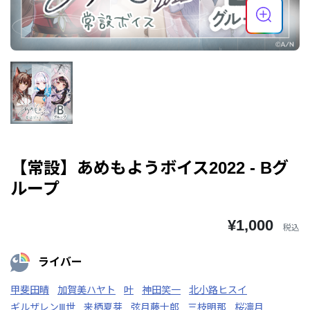
【常設】あめもようボイス2022 - Bグ
ループ
¥1,000
税込
ライバー
甲斐田晴
加賀美ハヤト
叶
神田笑一
北小路ヒスイ
ギルザレンⅢ世
来栖夏芽
弦月藤士郎
三枝明那
桜凛月