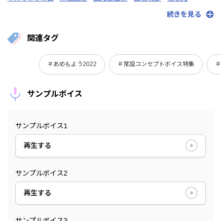
椎名唯華
シェリン・バーガンディ
シスター・クレア
続きを見る
渋谷ハジメ
白雪巴
周央サンゴ
健屋花那
鈴木勝
空星きらめ
にじさんじ
関連タグ
＃あめもよう2022
＃常設コンセプトボイス特集
＃
サンプルボイス
サンプルボイス1
再生する
サンプルボイス2
再生する
サンプルボイス3