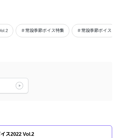
l.2
＃常設季節ボイス特集
＃常設季節ボイス
＃常設
2022 Vol.2