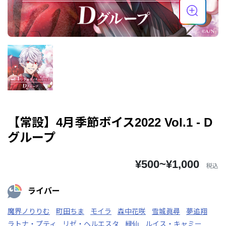
【常設】4月季節ボイス2022 Vol.1 - D
グループ
¥500~¥1,000
税込
ライバー
魔界ノりりむ
町田ちま
モイラ
森中花咲
雪城眞尋
夢追翔
ラトナ・プティ
リゼ・ヘルエスタ
緑仙
ルイス・キャミー