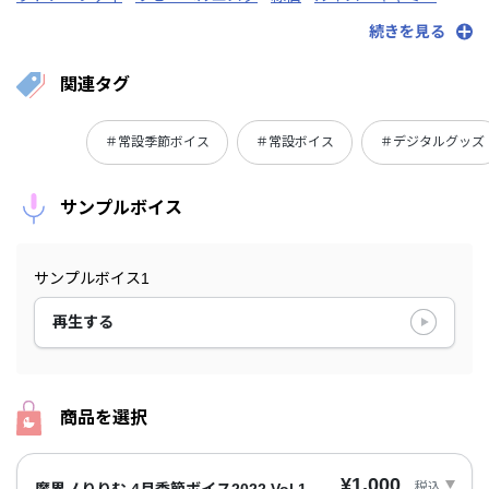
レイン・パターソン
レヴィ・エリファ
レオス・ヴィンセント
続きを見る
にじさんじ
関連タグ
＃常設季節ボイス
＃常設ボイス
＃デジタルグッズ
サンプルボイス
サンプルボイス1
再生する
商品を選択
¥1,000
税込
魔界ノりりむ 4月季節ボイス2022 Vol.1