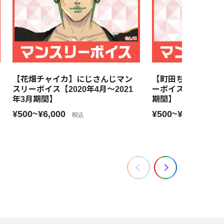
【花畑チャイカ】にじさんじマン
【町田ちま】にじ
スリーボイス【2020年4月～2021
ーボイス【2020年4
年3月期間】
期間】
¥500~¥6,000
¥500~¥6,000
税込
税込