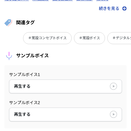
椎名唯華
シェリン・バーガンディ
静凛
シスター・クレア
続きを見る
渋谷ハジメ
白雪巴
周央サンゴ
健屋花那
空星きらめ
関連タグ
＃常設コンセプトボイス
＃常設ボイス
＃デジタル
サンプルボイス
サンプルボイス1
再生する
サンプルボイス2
再生する