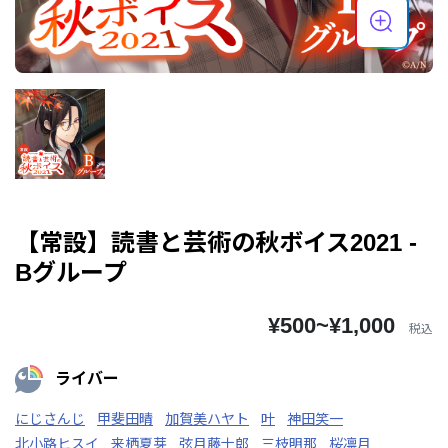
【常設】読書と芸術の秋ボイス2021 -
Bグループ
¥500~¥1,000
税込
ライバー
にじさんじ
甲斐田晴
加賀美ハヤト
叶
神田笑一
北小路ヒスイ
来栖夏芽
弦月藤士郎
三枝明那
桜凛月