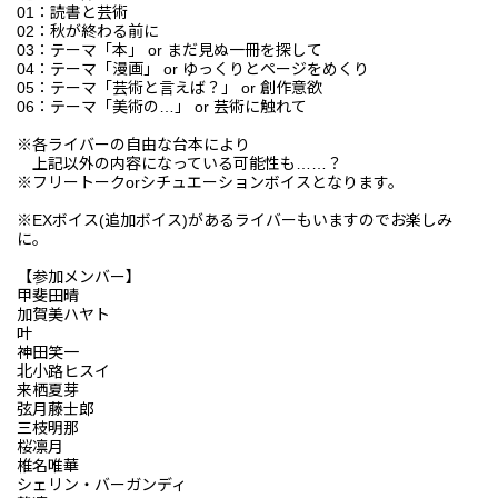
01：読書と芸術
02：秋が終わる前に
03：テーマ「本」 or まだ見ぬ一冊を探して
04：テーマ「漫画」 or ゆっくりとページをめくり
05：テーマ「芸術と言えば？」 or 創作意欲
06：テーマ「美術の…」 or 芸術に触れて
※各ライバーの自由な台本により
上記以外の内容になっている可能性も……？
※フリートークorシチュエーションボイスとなります。
※EXボイス(追加ボイス)があるライバーもいますのでお楽しみ
に。
【参加メンバー】
甲斐田晴
加賀美ハヤト
叶
神田笑一
北小路ヒスイ
来栖夏芽
弦月藤士郎
三枝明那
桜凛月
椎名唯華
シェリン・バーガンディ