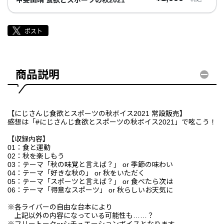
商品説明
【にじさんじ食欲とスポーツの秋ボイス2021 常設販売】
感想は「#にじさんじ食欲とスポーツの秋ボイス2021」で呟こう！
【収録内容】
01：食と運動
02：秋を楽しもう
03：テーマ「秋の味覚と言えば？」 or 季節の味わい
04：テーマ「好きな秋の」 or 秋をいただく
05：テーマ「スポーツと言えば？」 or 食べたら次は
06：テーマ「得意なスポーツ」 or 秋らしいお天気に
※各ライバーの自由な台本により
上記以外の内容になっている可能性も……？
※フリートークorシチュエーションボイスとなります。