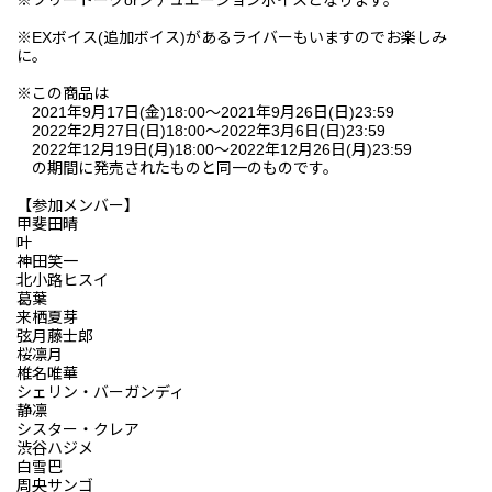
※EXボイス(追加ボイス)があるライバーもいますのでお楽しみ
に。
※この商品は
2021年9月17日(金)18:00〜2021年9月26日(日)23:59
2022年2月27日(日)18:00～2022年3月6日(日)23:59
2022年12月19日(月)18:00〜2022年12月26日(月)23:59
の期間に発売されたものと同一のものです。
【参加メンバー】
甲斐田晴
叶
神田笑一
北小路ヒスイ
葛葉
来栖夏芽
弦月藤士郎
桜凛月
椎名唯華
シェリン・バーガンディ
静凛
シスター・クレア
渋谷ハジメ
白雪巴
周央サンゴ