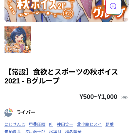
【常設】食欲とスポーツの秋ボイス
2021 - Bグループ
¥500~¥1,000
税込
ライバー
にじさんじ
甲斐田晴
叶
神田笑一
北小路ヒスイ
葛葉
来栖夏芽
弦月藤士郎
桜凛月
椎名唯華