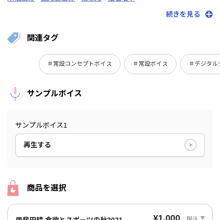
シェリン・バーガンディ
静凛
シスター・クレア
渋谷ハジメ
続きを見る
白雪巴
周央サンゴ
健屋花那
鈴木勝
関連タグ
＃常設コンセプトボイス
＃常設ボイス
＃デジタル
サンプルボイス
サンプルボイス1
再生する
商品を選択
¥1,000
税込
甲斐田晴 食欲とスポーツの秋2021