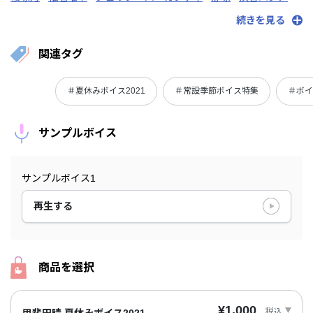
白雪巴
周央サンゴ
健屋花那
鈴木勝
シスター・クレア
続きを見る
にじさんじ
関連タグ
＃夏休みボイス2021
＃常設季節ボイス特集
＃ボイ
サンプルボイス
サンプルボイス1
再生する
商品を選択
¥1,000
税込
甲斐田晴 夏休みボイス2021