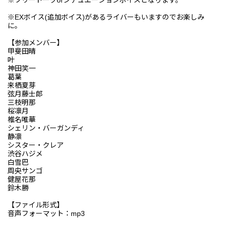
※EXボイス(追加ボイス)があるライバーもいますのでお楽しみ
に。
【参加メンバー】
甲斐田晴
叶
神田笑一
葛葉
来栖夏芽
弦月藤士郎
三枝明那
桜凛月
椎名唯華
シェリン・バーガンディ
静凛
シスター・クレア
渋谷ハジメ
白雪巴
周央サンゴ
健屋花那
鈴木勝
【ファイル形式】
音声フォーマット：mp3