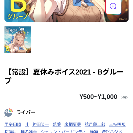
【常設】夏休みボイス2021 - Bグルー
プ
¥500~¥1,000
税込
ライバー
甲斐田晴
叶
神田笑一
葛葉
来栖夏芽
弦月藤士郎
三枝明那
桜凛月
椎名唯華
シェリン・バーガンディ
静凛
渋谷ハジメ