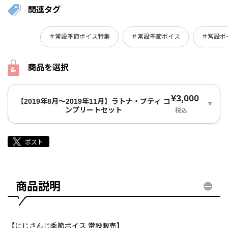
関連タグ
＃常設季節ボイス特集
＃常設季節ボイス
＃常設ボ
商品を選択
¥3,000
【2019年8月～2019年11月】ラトナ・プティ コ
ンプリートセット
税込
商品説明
【にじさんじ季節ボイス 常設販売】