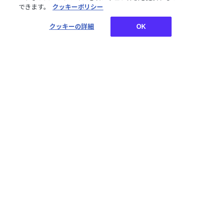
できます。
クッキーポリシー
¥1,800
¥1,800
税込
税込
クッキーの詳細
OK
【IMPACT】ポージングぬ
【IMPACT】ステッカーセ
いぐるみ
ット
¥4,500
¥1,600
税込
税込