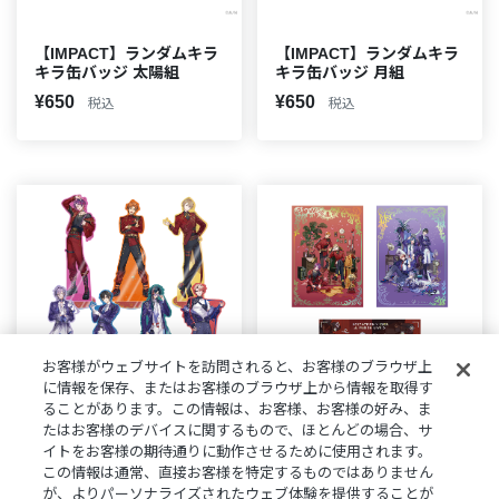
【IMPACT】ランダムキラ
【IMPACT】ランダムキラ
キラ缶バッジ 太陽組
キラ缶バッジ 月組
¥650
¥650
税込
税込
お客様がウェブサイトを訪問されると、お客様のブラウザ上
に情報を保存、またはお客様のブラウザ上から情報を取得す
ることがあります。この情報は、お客様、お客様の好み、ま
たはお客様のデバイスに関するもので、ほとんどの場合、サ
再販
再販
在庫なし
イトをお客様の期待通りに動作させるために使用されます。
【IMPACT】アートボード
【IMPACT】ラメアクリル
この情報は通常、直接お客様を特定するものではありません
スタンド
が、よりパーソナライズされたウェブ体験を提供することが