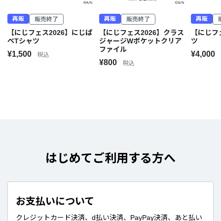
再販
再販
再販
販売終了
販売終了
【にじフェス2026】にじぱ
【にじフェス2026】クラス
【にじフェ
ぺTシャツ
ジャージWポケットクリア
ツ
ファイル
¥1,500
¥4,000
税込
¥800
税込
はじめてご利用する方へ
お支払いについて
クレジットカード決済、d払い決済、PayPay決済、あと払い