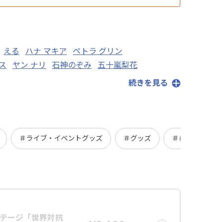
える
ハナ マキア
ペトラ グリン
ス
ヤン ナリ
石神のぞみ
五十嵐梨花
ヤト
椎名唯華
花畑チャイカ
早瀬走
社築
続きを見る
＃ライブ・イベントグッズ
＃グッズ
＃にじフェス20
ンステージ「世界対抗