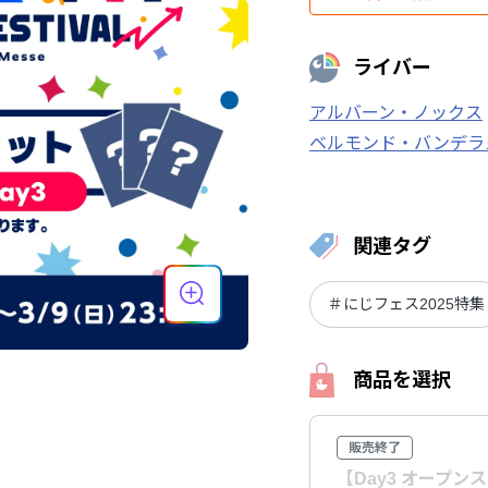
ライバー
アルバーン・ノックス
ベルモンド・バンデラ
イブラヒム
加賀美ハ
月ノ美兎
樋口楓
関連タグ
＃にじフェス2025特集
商品を選択
販売終了
【Day3 オープ