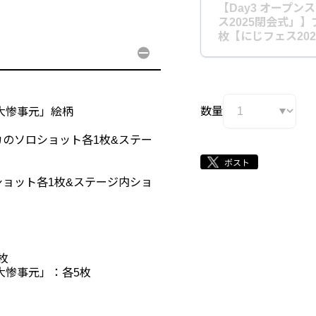
【Day3 オープ
ス2025閉会式」
枚【にじフェス202
数量
大惨事元」絵柄
のソロショット各1枚&ステー
ョット各1枚&ステージ内ショ
7枚
大惨事元」：各5枚