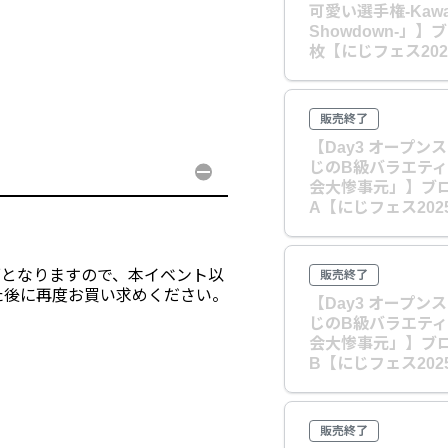
可愛い選手権-Kawa
Showdown-」
枚【にじフェス202
販売終了
【Day3 オープ
じのB級バラエティ
会大惨事元」】ブ
A【にじフェス202
可となりますので、本イベント以
販売終了
た後に再度お買い求めください。
【Day3 オープ
じのB級バラエティ
会大惨事元」】ブ
B【にじフェス202
販売終了