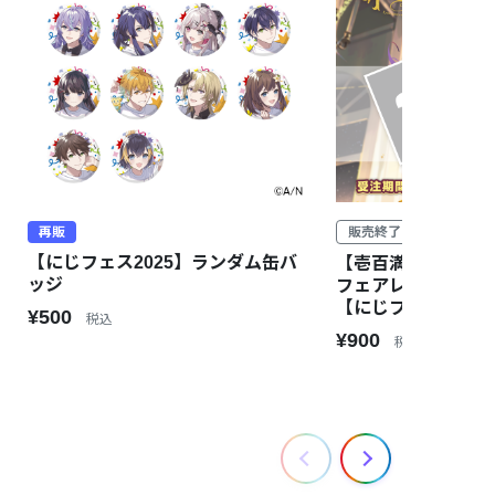
再販
販売終了
【にじフェス2025】ランダム缶バ
【壱百満天原サロメ 1s
ッジ
フェアレディ”】ブ
【にじフェス2025
¥500
税込
¥900
税込