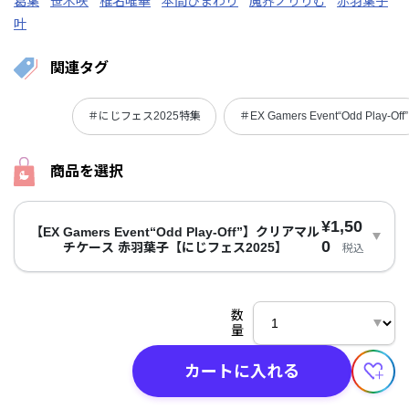
葛葉
笹木咲
椎名唯華
本間ひまわり
魔界ノりりむ
赤羽葉子
叶
関連タグ
＃にじフェス2025特集
＃EX Gamers Event“Odd Play-Off”
商品を選択
¥1,50
【EX Gamers Event“Odd Play-Off”】クリアマル
0
チケース 赤羽葉子【にじフェス2025】
税込
数
量
カートに入れる