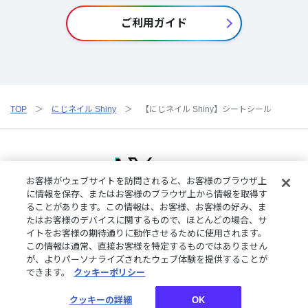
ご利用ガイド
TOP
にじネイル Shiny
【にじネイル Shiny】シートシール
お客様がウェブサイトを訪問されると、お客様のブラウザ上
に情報を保存、またはお客様のブラウザ上から情報を取得す
ることがあります。この情報は、お客様、お客様の好み、ま
ご利用規約
特定商取引法に基づく表記
プライバシーポリシー
たはお客様のデバイスに関するもので、ほとんどの場合、サ
ご利用ガイド
よくある質問
お問い合わせ
にじさんじ公式サイト
イトをお客様の期待通りに動作させるために使用されます。
クッキーの詳細
この情報は通常、直接お客様を特定するものではありません
が、よりパーソナライズされたウェブ体験を提供することが
できます。
クッキーポリシー
©︎ANYCOLOR, Inc.
クッキーの詳細
OK