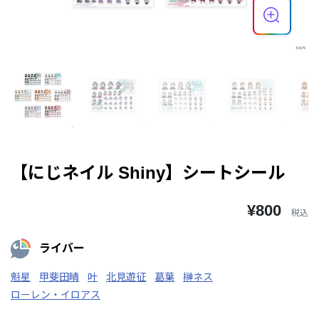
【にじネイル Shiny】シートシール
¥800
税込
ライバー
魁星
甲斐田晴
叶
北見遊征
葛葉
榊ネス
ローレン・イロアス