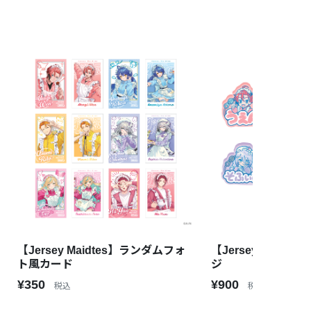
【Jersey Maidtes】ランダムフォ
【Jersey Maidt
ト風カード
ジ
¥350
¥900
税込
税込