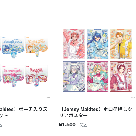
 Maidtes】ポーチ入りス
【Jersey Maidtes】ホロ箔押しク
ット
リアポスター
¥1,500
込
税込