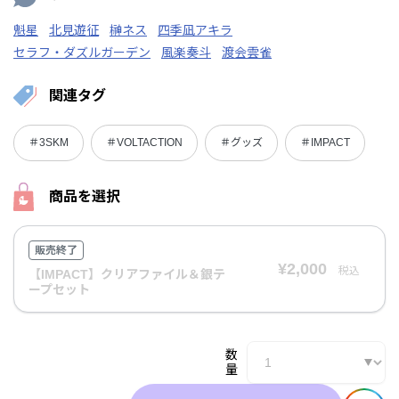
魁星
北見遊征
榊ネス
四季凪アキラ
セラフ・ダズルガーデン
風楽奏斗
渡会雲雀
関連タグ
＃3SKM
＃VOLTACTION
＃グッズ
＃IMPACT
商品を選択
販売終了
¥2,000
税込
【IMPACT】クリアファイル＆銀テ
ープセット
数
量